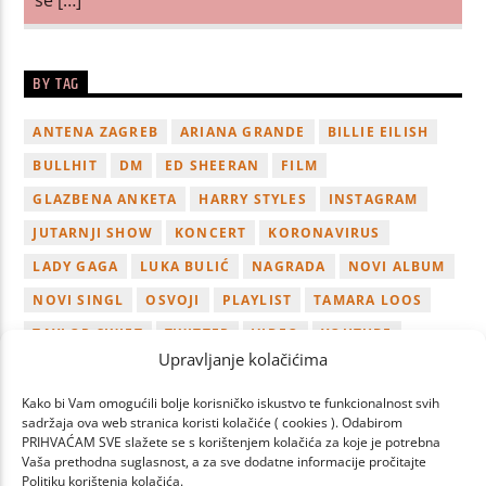
BY TAG
ANTENA ZAGREB
ARIANA GRANDE
BILLIE EILISH
BULLHIT
DM
ED SHEERAN
FILM
GLAZBENA ANKETA
HARRY STYLES
INSTAGRAM
JUTARNJI SHOW
KONCERT
KORONAVIRUS
LADY GAGA
LUKA BULIĆ
NAGRADA
NOVI ALBUM
NOVI SINGL
OSVOJI
PLAYLIST
TAMARA LOOS
TAYLOR SWIFT
TWITTER
VIDEO
YOUTUBE
Upravljanje kolačićima
ZAGREB
Kako bi Vam omogućili bolje korisničko iskustvo te funkcionalnost svih
sadržaja ova web stranica koristi kolačiće ( cookies ). Odabirom
PRIHVAĆAM SVE slažete se s korištenjem kolačića za koje je potrebna
Vaša prethodna suglasnost, a za sve dodatne informacije pročitajte
Politiku korištenja kolačića.