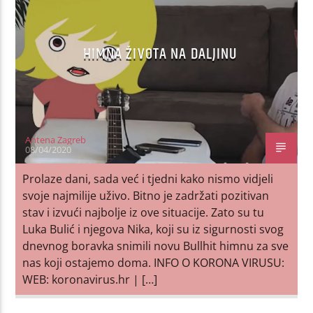
HIMNA ŽIVOTA NA DALJINU
Antena Zagreb
08/04/2020
Prolaze dani, sada već i tjedni kako nismo vidjeli
svoje najmilije uživo. Bitno je zadržati pozitivan
stav i izvući najbolje iz ove situacije. Zato su tu
Luka Bulić i njegova Nika, koji su iz sigurnosti svog
dnevnog boravka snimili novu Bullhit himnu za sve
nas koji ostajemo doma. INFO O KORONA VIRUSU:
WEB: koronavirus.hr | […]