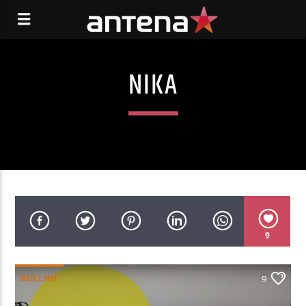
NIKA
9
BULLHIT
9