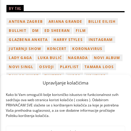
BY TAG
ANTENA ZAGREB
ARIANA GRANDE
BILLIE EILISH
BULLHIT
DM
ED SHEERAN
FILM
GLAZBENA ANKETA
HARRY STYLES
INSTAGRAM
JUTARNJI SHOW
KONCERT
KORONAVIRUS
LADY GAGA
LUKA BULIĆ
NAGRADA
NOVI ALBUM
NOVI SINGL
OSVOJI
PLAYLIST
TAMARA LOOS
TAYLOR SWIFT
TWITTER
VIDEO
YOUTUBE
Upravljanje kolačićima
ZAGREB
Kako bi Vam omogućili bolje korisničko iskustvo te funkcionalnost svih
sadržaja ova web stranica koristi kolačiće ( cookies ). Odabirom
PRIHVAĆAM SVE slažete se s korištenjem kolačića za koje je potrebna
Vaša prethodna suglasnost, a za sve dodatne informacije pročitajte
Politiku korištenja kolačića.
PAGES