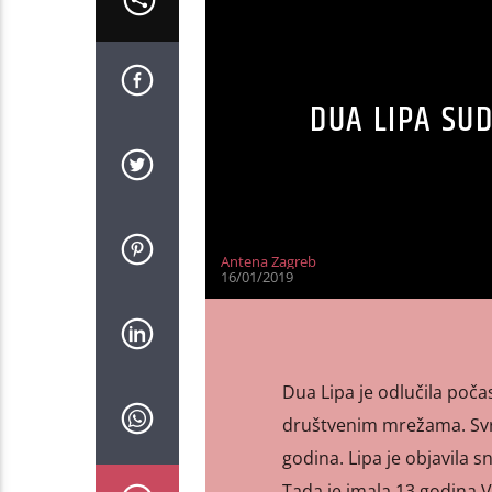
DUA LIPA SU
Antena Zagreb
16/01/2019
Dua Lipa je odlučila počas
društvenim mrežama. Svrh
godina. Lipa je objavila s
Tada je imala 13 godina V