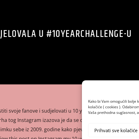
DJELOVALA U #10YEARCHALLENGE-U
Kako bi Vam omogućili bolje k
kolačiće ( cookies ). Odabir
titi svoje fanove i sudjelovati u 10 year challenge na
Vaša prethodna suglasnost, a 
a tog Instagram izazova je da se objave fotke od prije 10
nimku sebe iz 2009. godine kako pjeva na školskoj priredbi.
Prihvati sve kolačiće
iew this post on Instagram my 10 year […]