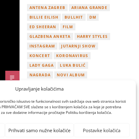
ANTENA ZAGREB
ARIANA GRANDE
BILLIE EILISH
BULLHIT
DM
ED SHEERAN
FILM
GLAZBENA ANKETA
HARRY STYLES
INSTAGRAM
JUTARNJI SHOW
KONCERT
KORONAVIRUS
LADY GAGA
LUKA BULIĆ
NAGRADA
NOVI ALBUM
NOVI SINGL
OSVOJI
PLAYLIST
Upravljanje kolačićima
TAMARA LOOS
TAYLOR SWIFT
orisničko iskustvo te funkcionalnost svih sadržaja ova web stranica koristi
TWITTER
VIDEO
YOUTUBE
om PRIHVAĆAM SVE slažete se s korištenjem kolačića za koje je potrebna
za sve dodatne informacije pročitajte Politiku korištenja kolačića.
ZAGREB
Prihvati samo nužne kolačiće
Postavke kolačića