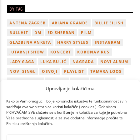
BY TAG
ANTENA ZAGREB
ARIANA GRANDE
BILLIE EILISH
BULLHIT
DM
ED SHEERAN
FILM
GLAZBENA ANKETA
HARRY STYLES
INSTAGRAM
JUTARNJI SHOW
KONCERT
KORONAVIRUS
LADY GAGA
LUKA BULIĆ
NAGRADA
NOVI ALBUM
NOVI SINGL
OSVOJI
PLAYLIST
TAMARA LOOS
TAYLOR SWIFT
TWITTER
VIDEO
YOUTUBE
Upravljanje kolačićima
ZAGREB
Kako bi Vam omogućili bolje korisničko iskustvo te funkcionalnost svih
sadržaja ova web stranica koristi kolačiće ( cookies ). Odabirom
PRIHVAĆAM SVE slažete se s korištenjem kolačića za koje je potrebna
Vaša prethodna suglasnost, a za sve dodatne informacije pročitajte
Politiku korištenja kolačića.
PAGES