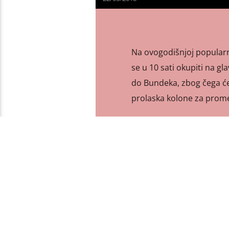
Na ovogodišnjoj popularno
se u 10 sati okupiti na g
do Bundeka, zbog čega će
prolaska kolone za promet
PAGES
1