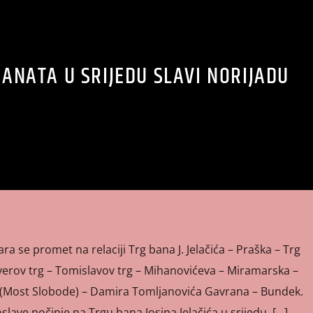
ANATA U SRIJEDU SLAVI NORIJADU
ara se promet na relaciji Trg bana J. Jelačića – Praška – Trg
yerov trg – Tomislavov trg – Mihanovićeva – Miramarska –
 (Most Slobode) – Damira Tomljanovića Gavrana – Bundek.
ave počinje na Trgu bana Josipa Jelačića u srijedu, […]