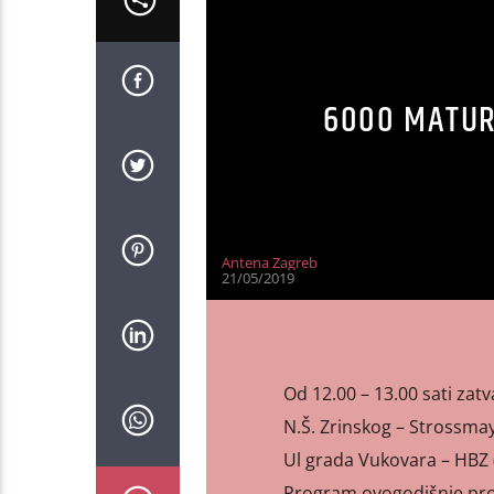
6000 MATUR
Antena Zagreb
21/05/2019
Od 12.00 – 13.00 sati zatv
N.Š. Zrinskog – Strossma
Ul grada Vukovara – HBZ
Program ovogodišnje prosl