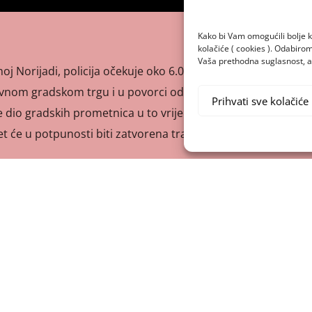
Kako bi Vam omogućili bolje k
kolačiće ( cookies ). Odabir
Vaša prethodna suglasnost, a 
j Norijadi, policija očekuje oko 6.000 maturanata koji će
lavnom gradskom trgu i u povorci od 12 do 13 sati prošetati
Prihvati sve kolačiće
 dio gradskih prometnica u to vrijeme biti zatvoren. Zbog
 će u potpunosti biti zatvorena trasa od Trga […]