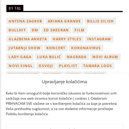
BY TAG
ANTENA ZAGREB
ARIANA GRANDE
BILLIE EILISH
BULLHIT
DM
ED SHEERAN
FILM
GLAZBENA ANKETA
HARRY STYLES
INSTAGRAM
JUTARNJI SHOW
KONCERT
KORONAVIRUS
LADY GAGA
LUKA BULIĆ
NAGRADA
NOVI ALBUM
NOVI SINGL
OSVOJI
PLAYLIST
TAMARA LOOS
TAYLOR SWIFT
TWITTER
VIDEO
YOUTUBE
Upravljanje kolačićima
ZAGREB
Kako bi Vam omogućili bolje korisničko iskustvo te funkcionalnost svih
sadržaja ova web stranica koristi kolačiće ( cookies ). Odabirom
PRIHVAĆAM SVE slažete se s korištenjem kolačića za koje je potrebna
Vaša prethodna suglasnost, a za sve dodatne informacije pročitajte
Politiku korištenja kolačića.
PAGES