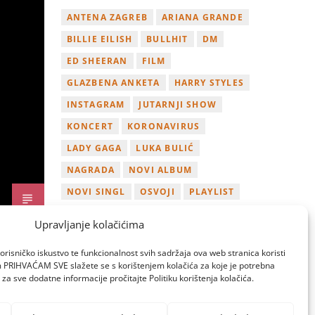
ANTENA ZAGREB
ARIANA GRANDE
BILLIE EILISH
BULLHIT
DM
ED SHEERAN
FILM
GLAZBENA ANKETA
HARRY STYLES
INSTAGRAM
JUTARNJI SHOW
KONCERT
KORONAVIRUS
LADY GAGA
LUKA BULIĆ
NAGRADA
NOVI ALBUM
NOVI SINGL
OSVOJI
PLAYLIST
TAMARA LOOS
TAYLOR SWIFT
Upravljanje kolačićima
TWITTER
VIDEO
YOUTUBE
orisničko iskustvo te funkcionalnost svih sadržaja ova web stranica koristi
ZAGREB
om PRIHVAĆAM SVE slažete se s korištenjem kolačića za koje je potrebna
za sve dodatne informacije pročitajte Politiku korištenja kolačića.