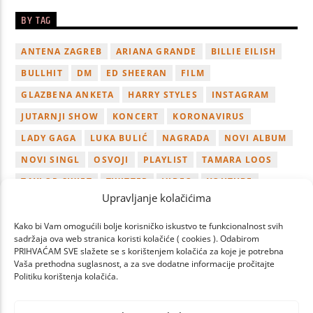
BY TAG
ANTENA ZAGREB
ARIANA GRANDE
BILLIE EILISH
BULLHIT
DM
ED SHEERAN
FILM
GLAZBENA ANKETA
HARRY STYLES
INSTAGRAM
JUTARNJI SHOW
KONCERT
KORONAVIRUS
LADY GAGA
LUKA BULIĆ
NAGRADA
NOVI ALBUM
NOVI SINGL
OSVOJI
PLAYLIST
TAMARA LOOS
TAYLOR SWIFT
TWITTER
VIDEO
YOUTUBE
Upravljanje kolačićima
ZAGREB
Kako bi Vam omogućili bolje korisničko iskustvo te funkcionalnost svih
sadržaja ova web stranica koristi kolačiće ( cookies ). Odabirom
PRIHVAĆAM SVE slažete se s korištenjem kolačića za koje je potrebna
Vaša prethodna suglasnost, a za sve dodatne informacije pročitajte
Politiku korištenja kolačića.
PAGES