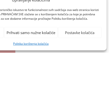
Upravljanje kolačićima
orisničko iskustvo te funkcionalnost svih sadržaja ova web stranica koristi
om PRIHVAĆAM SVE slažete se s korištenjem kolačića za koje je potrebna
za sve dodatne informacije pročitajte Politiku korištenja kolačića.
Prihvati samo nužne kolačiće
Postavke kolačića
Politika korištenja kolačića