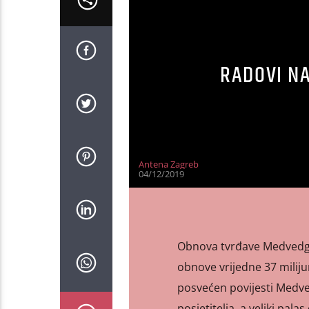
RADOVI N
Antena Zagreb
04/12/2019
Obnova tvrđave Medvedgrad
obnove vrijedne 37 miliju
posvećen povijesti Medved
posjetitelja, a veliki pa