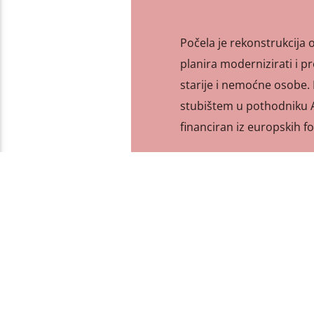
Počela je rekonstrukcija
planira modernizirati i pr
starije i nemoćne osobe. 
stubištem u pothodniku Av
financiran iz europskih 
PAGES
1