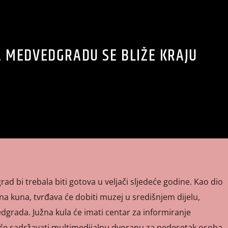
A MEDVEDGRADU SE BLIŽE KRAJU
 bi trebala biti gotova u veljači sljedeće godine. Kao dio
na kuna, tvrđava će dobiti muzej u središnjem dijelu,
grada. Južna kula će imati centar za informiranje
las će sadržavati multimedijalnu dvoranu za pedesetak osoba.