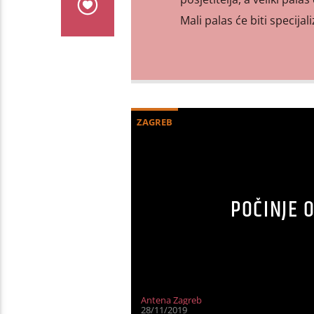
Mali palas će biti specija
ZAGREB
POČINJE 
Antena Zagreb
28/11/2019