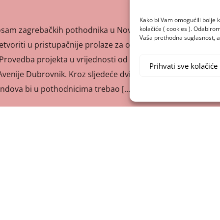
Kako bi Vam omogućili bolje k
kolačiće ( cookies ). Odabir
 osam zagrebačkih pothodnika u Novom Zagrebu, koje se
Vaša prethodna suglasnost, a 
etvoriti u pristupačnije prolaze za osobe s invaliditetom i
Provedba projekta u vrijednosti od 65 milijuna je počela sa
Prihvati sve kolačiće
enije Dubrovnik. Kroz sljedeće dvije godine, projekt
fondova bi u pothodnicima trebao […]