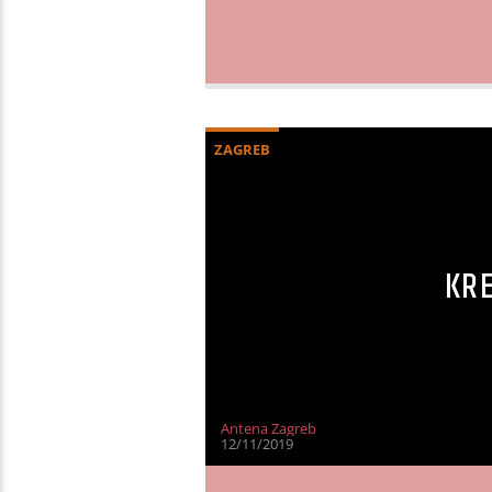
ZAGREB
KR
Antena Zagreb
12/11/2019