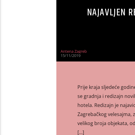
NAJAVLJEN R
Antena Zagreb
15/11/2019
Prije kraja sljedeće godi
se gradnja i redizajn nov
hotela. Redizajn je naja
Zagrebačkog velesajma, z
velikog broja objekata, o
[…]