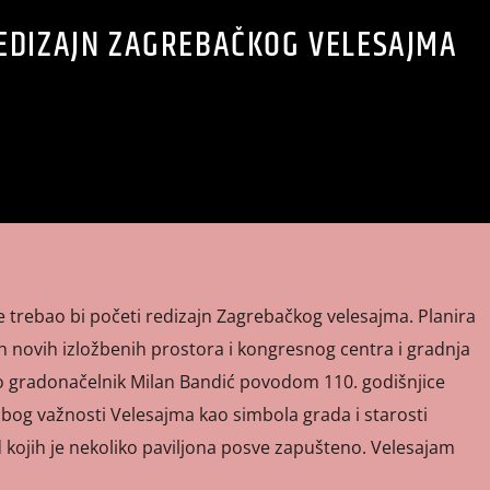
EDIZAJN ZAGREBAČKOG VELESAJMA
ne trebao bi početi redizajn Zagrebačkog velesajma. Planira
ih novih izložbenih prostora i kongresnog centra i gradnja
vio gradonačelnik Milan Bandić povodom 110. godišnjice
bog važnosti Velesajma kao simbola grada i starosti
d kojih je nekoliko paviljona posve zapušteno. Velesajam