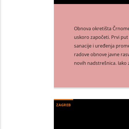
Obnova okretišta Črnomere
uskoro započeti. Prvi put
sanacije i uređenja prome
radove obnove javne rasv
novih nadstrešnica. Iako z
ZAGREB