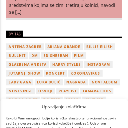
sredstvima kojima se zimi tretiraju kolnici, navodi
se […]
BY TAG
ANTENA ZAGREB
ARIANA GRANDE
BILLIE EILISH
BULLHIT
DM
ED SHEERAN
FILM
GLAZBENA ANKETA
HARRY STYLES
INSTAGRAM
JUTARNJI SHOW
KONCERT
KORONAVIRUS
LADY GAGA
LUKA BULIĆ
NAGRADA
NOVI ALBUM
NOVI SINGL
OSVOJI
PLAYLIST
TAMARA LOOS
TAYLOR SWIFT
TWITTER
VIDEO
YOUTUBE
Upravljanje kolačićima
ZAGREB
Kako bi Vam omogućili bolje korisničko iskustvo te funkcionalnost svih
sadržaja ova web stranica koristi kolačiće ( cookies ). Odabirom