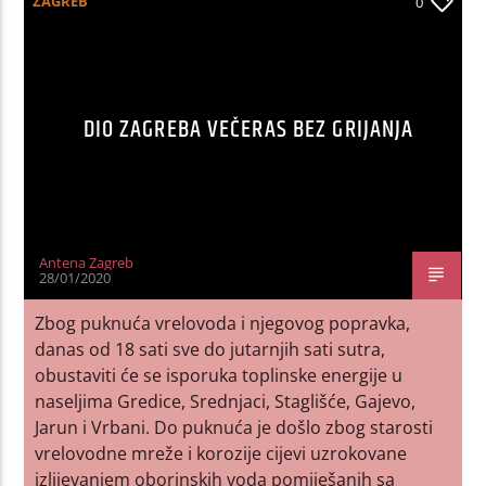
ZAGREB
0
DIO ZAGREBA VEČERAS BEZ GRIJANJA
Antena Zagreb
28/01/2020
Zbog puknuća vrelovoda i njegovog popravka,
danas od 18 sati sve do jutarnjih sati sutra,
obustaviti će se isporuka toplinske energije u
naseljima Gredice, Srednjaci, Staglišće, Gajevo,
Jarun i Vrbani. Do puknuća je došlo zbog starosti
vrelovodne mreže i korozije cijevi uzrokovane
izlijevanjem oborinskih voda pomiješanih sa