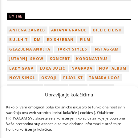
BY TAG
ANTENA ZAGREB
ARIANA GRANDE
BILLIE EILISH
BULLHIT
DM
ED SHEERAN
FILM
GLAZBENA ANKETA
HARRY STYLES
INSTAGRAM
JUTARNJI SHOW
KONCERT
KORONAVIRUS
LADY GAGA
LUKA BULIĆ
NAGRADA
NOVI ALBUM
NOVI SINGL
OSVOJI
PLAYLIST
TAMARA LOOS
TAYLOR SWIFT
TWITTER
VIDEO
YOUTUBE
Upravljanje kolačićima
ZAGREB
Kako bi Vam omogućili bolje korisničko iskustvo te funkcionalnost svih
sadržaja ova web stranica koristi kolačiće ( cookies ). Odabirom
PRIHVAĆAM SVE slažete se s korištenjem kolačića za koje je potrebna
Vaša prethodna suglasnost, a za sve dodatne informacije pročitajte
Politiku korištenja kolačića.