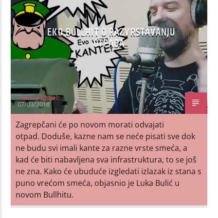
EKO BULLHIT O RAZVRSTAVANJU
OTPADA
Antena Zagreb
07/03/2018
Zagrepčani će po novom morati odvajati
otpad. Doduše, kazne nam se neće pisati sve dok
ne budu svi imali kante za razne vrste smeća, a
kad će biti nabavljena sva infrastruktura, to se još
ne zna. Kako će ubuduće izgledati izlazak iz stana s
puno vrećom smeća, objasnio je Luka Bulić u
novom Bullhitu.