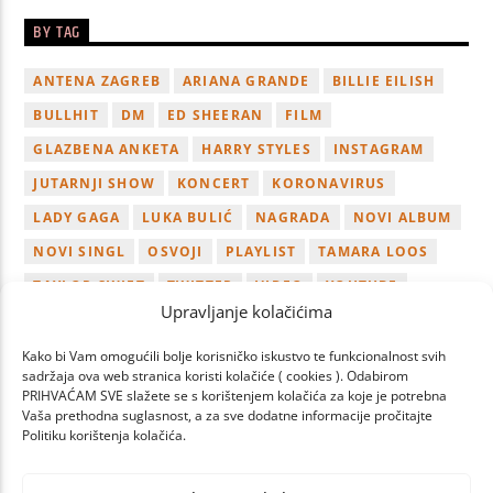
BY TAG
ANTENA ZAGREB
ARIANA GRANDE
BILLIE EILISH
BULLHIT
DM
ED SHEERAN
FILM
GLAZBENA ANKETA
HARRY STYLES
INSTAGRAM
JUTARNJI SHOW
KONCERT
KORONAVIRUS
LADY GAGA
LUKA BULIĆ
NAGRADA
NOVI ALBUM
NOVI SINGL
OSVOJI
PLAYLIST
TAMARA LOOS
TAYLOR SWIFT
TWITTER
VIDEO
YOUTUBE
Upravljanje kolačićima
ZAGREB
Kako bi Vam omogućili bolje korisničko iskustvo te funkcionalnost svih
sadržaja ova web stranica koristi kolačiće ( cookies ). Odabirom
PRIHVAĆAM SVE slažete se s korištenjem kolačića za koje je potrebna
Vaša prethodna suglasnost, a za sve dodatne informacije pročitajte
Politiku korištenja kolačića.
PAGES