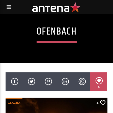
OFENBACH
4
GLAZBA
4