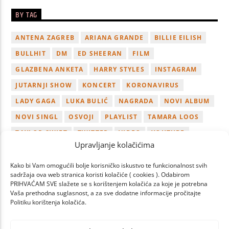
BY TAG
ANTENA ZAGREB
ARIANA GRANDE
BILLIE EILISH
BULLHIT
DM
ED SHEERAN
FILM
GLAZBENA ANKETA
HARRY STYLES
INSTAGRAM
JUTARNJI SHOW
KONCERT
KORONAVIRUS
LADY GAGA
LUKA BULIĆ
NAGRADA
NOVI ALBUM
NOVI SINGL
OSVOJI
PLAYLIST
TAMARA LOOS
TAYLOR SWIFT
TWITTER
VIDEO
YOUTUBE
Upravljanje kolačićima
ZAGREB
Kako bi Vam omogućili bolje korisničko iskustvo te funkcionalnost svih
sadržaja ova web stranica koristi kolačiće ( cookies ). Odabirom
PRIHVAĆAM SVE slažete se s korištenjem kolačića za koje je potrebna
Vaša prethodna suglasnost, a za sve dodatne informacije pročitajte
Politiku korištenja kolačića.
PAGES