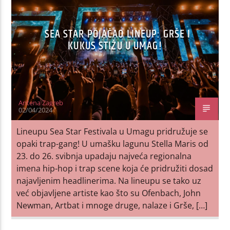
SEA STAR POJAČAO LINEUP: GRŠE I
KUKUS STIŽU U UMAG!
Antena Zagreb
02/04/2024
Lineupu Sea Star Festivala u Umagu pridružuje se
opaki trap-gang! U umašku lagunu Stella Maris od
23. do 26. svibnja upadaju najveća regionalna
imena hip-hop i trap scene koja će pridružiti dosad
najavljenim headlinerima. Na lineupu se tako uz
već objavljene artiste kao što su Ofenbach, John
Newman, Artbat i mnoge druge, nalaze i Grše, […]