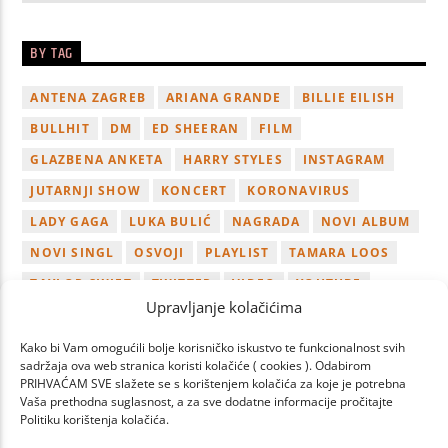
BY TAG
ANTENA ZAGREB
ARIANA GRANDE
BILLIE EILISH
BULLHIT
DM
ED SHEERAN
FILM
GLAZBENA ANKETA
HARRY STYLES
INSTAGRAM
JUTARNJI SHOW
KONCERT
KORONAVIRUS
LADY GAGA
LUKA BULIĆ
NAGRADA
NOVI ALBUM
NOVI SINGL
OSVOJI
PLAYLIST
TAMARA LOOS
TAYLOR SWIFT
TWITTER
VIDEO
YOUTUBE
Upravljanje kolačićima
ZAGREB
Kako bi Vam omogućili bolje korisničko iskustvo te funkcionalnost svih
sadržaja ova web stranica koristi kolačiće ( cookies ). Odabirom
PRIHVAĆAM SVE slažete se s korištenjem kolačića za koje je potrebna
Vaša prethodna suglasnost, a za sve dodatne informacije pročitajte
Politiku korištenja kolačića.