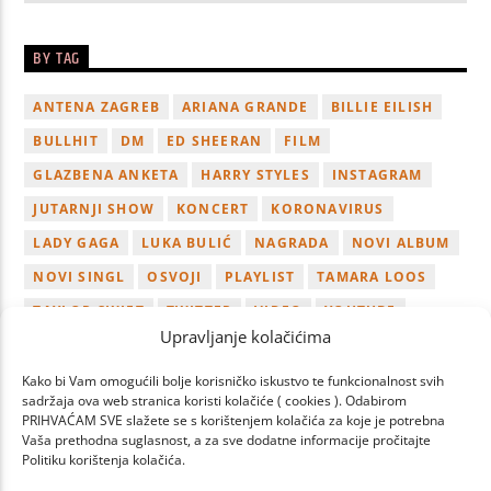
BY TAG
ANTENA ZAGREB
ARIANA GRANDE
BILLIE EILISH
BULLHIT
DM
ED SHEERAN
FILM
GLAZBENA ANKETA
HARRY STYLES
INSTAGRAM
JUTARNJI SHOW
KONCERT
KORONAVIRUS
LADY GAGA
LUKA BULIĆ
NAGRADA
NOVI ALBUM
NOVI SINGL
OSVOJI
PLAYLIST
TAMARA LOOS
TAYLOR SWIFT
TWITTER
VIDEO
YOUTUBE
Upravljanje kolačićima
ZAGREB
Kako bi Vam omogućili bolje korisničko iskustvo te funkcionalnost svih
sadržaja ova web stranica koristi kolačiće ( cookies ). Odabirom
PRIHVAĆAM SVE slažete se s korištenjem kolačića za koje je potrebna
Vaša prethodna suglasnost, a za sve dodatne informacije pročitajte
Politiku korištenja kolačića.