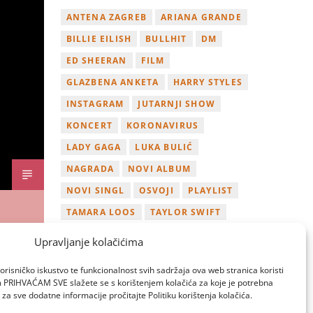
ANTENA ZAGREB
ARIANA GRANDE
BILLIE EILISH
BULLHIT
DM
ED SHEERAN
FILM
GLAZBENA ANKETA
HARRY STYLES
INSTAGRAM
JUTARNJI SHOW
KONCERT
KORONAVIRUS
LADY GAGA
LUKA BULIĆ
NAGRADA
NOVI ALBUM
NOVI SINGL
OSVOJI
PLAYLIST
TAMARA LOOS
TAYLOR SWIFT
TWITTER
VIDEO
YOUTUBE
Upravljanje kolačićima
ZAGREB
orisničko iskustvo te funkcionalnost svih sadržaja ova web stranica koristi
om PRIHVAĆAM SVE slažete se s korištenjem kolačića za koje je potrebna
za sve dodatne informacije pročitajte Politiku korištenja kolačića.