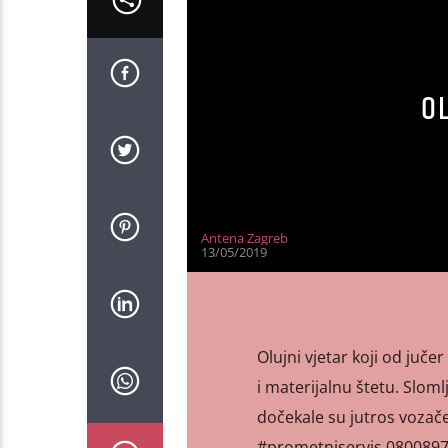
O
Antena Zagreb
13/05/2019
Olujni vjetar koji od ju
i materijalnu štetu. Slom
dočekale su jutros vozač
#prometniservis 0800897