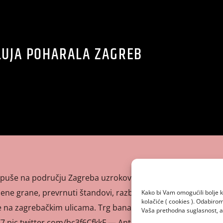
LUJA POHARALA ZAGREB
čer puše na području Zagreba uzrokovao je mnoge probleme
ljene grane, prevrnuti štandovi, razbacane kante za smeće
Kako bi Vam omogućili bolje k
kolačiće ( cookies ). Odabir
e na zagrebačkim ulicama. Trg bana Jelačića
Vaša prethodna suglasnost, a 
7 pic.twitter.com/bc3f6CfkkF — Antena Zagreb