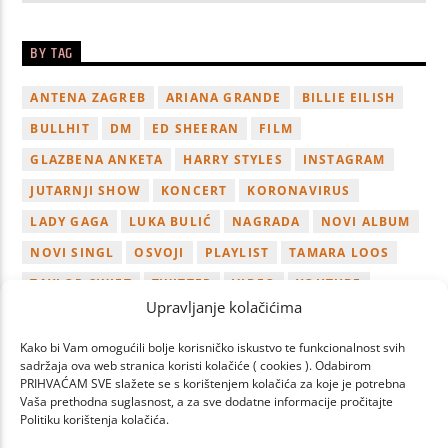
BY TAG
ANTENA ZAGREB
ARIANA GRANDE
BILLIE EILISH
BULLHIT
DM
ED SHEERAN
FILM
GLAZBENA ANKETA
HARRY STYLES
INSTAGRAM
JUTARNJI SHOW
KONCERT
KORONAVIRUS
LADY GAGA
LUKA BULIĆ
NAGRADA
NOVI ALBUM
NOVI SINGL
OSVOJI
PLAYLIST
TAMARA LOOS
TAYLOR SWIFT
TWITTER
VIDEO
YOUTUBE
Upravljanje kolačićima
ZAGREB
Kako bi Vam omogućili bolje korisničko iskustvo te funkcionalnost svih
sadržaja ova web stranica koristi kolačiće ( cookies ). Odabirom
PRIHVAĆAM SVE slažete se s korištenjem kolačića za koje je potrebna
Vaša prethodna suglasnost, a za sve dodatne informacije pročitajte
Politiku korištenja kolačića.