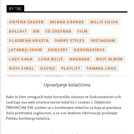
BY TAG
ANTENA ZAGREB
ARIANA GRANDE
BILLIE EILISH
BULLHIT
DM
ED SHEERAN
FILM
GLAZBENA ANKETA
HARRY STYLES
INSTAGRAM
JUTARNJI SHOW
KONCERT
KORONAVIRUS
LADY GAGA
LUKA BULIĆ
NAGRADA
NOVI ALBUM
NOVI SINGL
OSVOJI
PLAYLIST
TAMARA LOOS
TAYLOR SWIFT
TWITTER
VIDEO
YOUTUBE
Upravljanje kolačićima
ZAGREB
Kako bi Vam omogućili bolje korisničko iskustvo te funkcionalnost svih
sadržaja ova web stranica koristi kolačiće ( cookies ). Odabirom
PRIHVAĆAM SVE slažete se s korištenjem kolačića za koje je potrebna
Vaša prethodna suglasnost, a za sve dodatne informacije pročitajte
Politiku korištenja kolačića.
PAGES