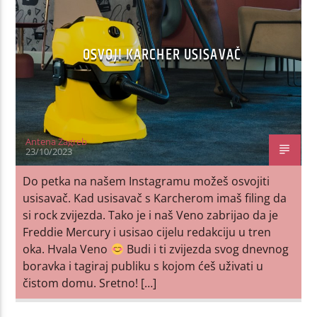
OSVOJI KARCHER USISAVAČ
Antena Zagreb
23/10/2023
Do petka na našem Instagramu možeš osvojiti
usisavač. Kad usisavač s Karcherom imaš filing da
si rock zvijezda. Tako je i naš Veno zabrijao da je
Freddie Mercury i usisao cijelu redakciju u tren
oka. Hvala Veno
Budi i ti zvijezda svog dnevnog
boravka i tagiraj publiku s kojom ćeš uživati u
čistom domu. Sretno! […]