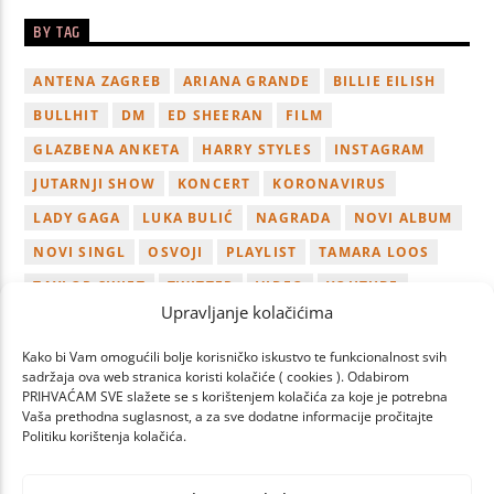
BY TAG
ANTENA ZAGREB
ARIANA GRANDE
BILLIE EILISH
BULLHIT
DM
ED SHEERAN
FILM
GLAZBENA ANKETA
HARRY STYLES
INSTAGRAM
JUTARNJI SHOW
KONCERT
KORONAVIRUS
LADY GAGA
LUKA BULIĆ
NAGRADA
NOVI ALBUM
NOVI SINGL
OSVOJI
PLAYLIST
TAMARA LOOS
TAYLOR SWIFT
TWITTER
VIDEO
YOUTUBE
Upravljanje kolačićima
ZAGREB
Kako bi Vam omogućili bolje korisničko iskustvo te funkcionalnost svih
sadržaja ova web stranica koristi kolačiće ( cookies ). Odabirom
PRIHVAĆAM SVE slažete se s korištenjem kolačića za koje je potrebna
Vaša prethodna suglasnost, a za sve dodatne informacije pročitajte
Politiku korištenja kolačića.
PAGES