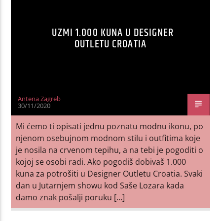
UZMI 1.000 KUNA U DESIGNER
OUTLETU CROATIA
Antena Zagreb
30/11/2020
Mi ćemo ti opisati jednu poznatu modnu ikonu, po
njenom osebujnom modnom stilu i outfitima koje
je nosila na crvenom tepihu, a na tebi je pogoditi o
kojoj se osobi radi. Ako pogodiš dobivaš 1.000
kuna za potrošiti u Designer Outletu Croatia. Svaki
dan u Jutarnjem showu kod Saše Lozara kada
damo znak pošalji poruku […]