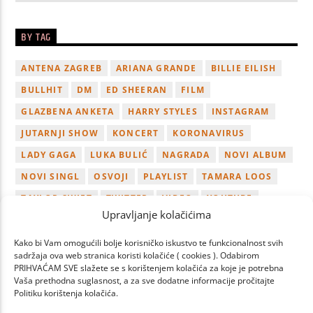
BY TAG
ANTENA ZAGREB
ARIANA GRANDE
BILLIE EILISH
BULLHIT
DM
ED SHEERAN
FILM
GLAZBENA ANKETA
HARRY STYLES
INSTAGRAM
JUTARNJI SHOW
KONCERT
KORONAVIRUS
LADY GAGA
LUKA BULIĆ
NAGRADA
NOVI ALBUM
NOVI SINGL
OSVOJI
PLAYLIST
TAMARA LOOS
TAYLOR SWIFT
TWITTER
VIDEO
YOUTUBE
Upravljanje kolačićima
ZAGREB
Kako bi Vam omogućili bolje korisničko iskustvo te funkcionalnost svih
sadržaja ova web stranica koristi kolačiće ( cookies ). Odabirom
PRIHVAĆAM SVE slažete se s korištenjem kolačića za koje je potrebna
Vaša prethodna suglasnost, a za sve dodatne informacije pročitajte
Politiku korištenja kolačića.