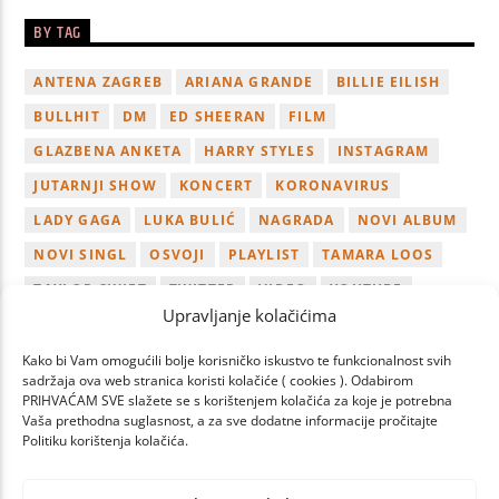
BY TAG
ANTENA ZAGREB
ARIANA GRANDE
BILLIE EILISH
BULLHIT
DM
ED SHEERAN
FILM
GLAZBENA ANKETA
HARRY STYLES
INSTAGRAM
JUTARNJI SHOW
KONCERT
KORONAVIRUS
LADY GAGA
LUKA BULIĆ
NAGRADA
NOVI ALBUM
NOVI SINGL
OSVOJI
PLAYLIST
TAMARA LOOS
TAYLOR SWIFT
TWITTER
VIDEO
YOUTUBE
Upravljanje kolačićima
ZAGREB
Kako bi Vam omogućili bolje korisničko iskustvo te funkcionalnost svih
sadržaja ova web stranica koristi kolačiće ( cookies ). Odabirom
PRIHVAĆAM SVE slažete se s korištenjem kolačića za koje je potrebna
Vaša prethodna suglasnost, a za sve dodatne informacije pročitajte
Politiku korištenja kolačića.
PAGES