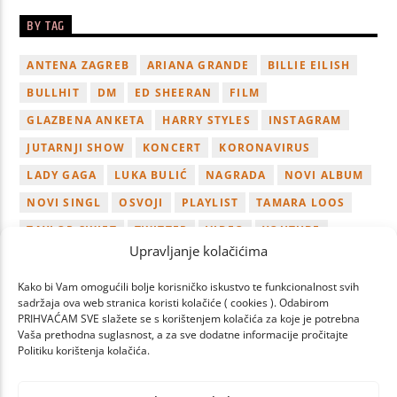
BY TAG
ANTENA ZAGREB
ARIANA GRANDE
BILLIE EILISH
BULLHIT
DM
ED SHEERAN
FILM
GLAZBENA ANKETA
HARRY STYLES
INSTAGRAM
JUTARNJI SHOW
KONCERT
KORONAVIRUS
LADY GAGA
LUKA BULIĆ
NAGRADA
NOVI ALBUM
NOVI SINGL
OSVOJI
PLAYLIST
TAMARA LOOS
TAYLOR SWIFT
TWITTER
VIDEO
YOUTUBE
Upravljanje kolačićima
ZAGREB
Kako bi Vam omogućili bolje korisničko iskustvo te funkcionalnost svih
sadržaja ova web stranica koristi kolačiće ( cookies ). Odabirom
PRIHVAĆAM SVE slažete se s korištenjem kolačića za koje je potrebna
Vaša prethodna suglasnost, a za sve dodatne informacije pročitajte
Politiku korištenja kolačića.
PAGES