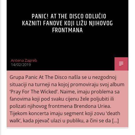
PANIC! AT THE DISCO ODLUČIO
KAZNITI FANOVE KOJI LIŽU NJIHOVOG
FRONTMANA
Antena Zagreb
14/02/2019
Grupa Panic At The Disco našla se u nezgodnoj
situaciji na turneji na kojoj promoviraju svoj album
‘Pray For The Wicked’. Naime, imaju problema sa
fanovima koji pod svaku cijenu žele poljubiti ili
polizati njihovog frontmena Brendona Uriea.
Tijekom koncerta imaju segment koji zovu ‘death
walk’, kada pjevač ulazi u publiku, a čini se da […]