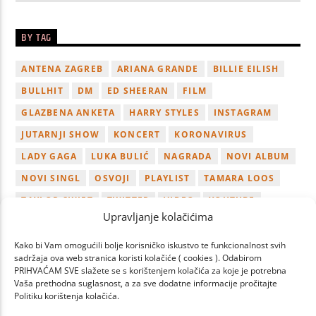
BY TAG
ANTENA ZAGREB
ARIANA GRANDE
BILLIE EILISH
BULLHIT
DM
ED SHEERAN
FILM
GLAZBENA ANKETA
HARRY STYLES
INSTAGRAM
JUTARNJI SHOW
KONCERT
KORONAVIRUS
LADY GAGA
LUKA BULIĆ
NAGRADA
NOVI ALBUM
NOVI SINGL
OSVOJI
PLAYLIST
TAMARA LOOS
TAYLOR SWIFT
TWITTER
VIDEO
YOUTUBE
Upravljanje kolačićima
ZAGREB
Kako bi Vam omogućili bolje korisničko iskustvo te funkcionalnost svih
sadržaja ova web stranica koristi kolačiće ( cookies ). Odabirom
PRIHVAĆAM SVE slažete se s korištenjem kolačića za koje je potrebna
Vaša prethodna suglasnost, a za sve dodatne informacije pročitajte
Politiku korištenja kolačića.