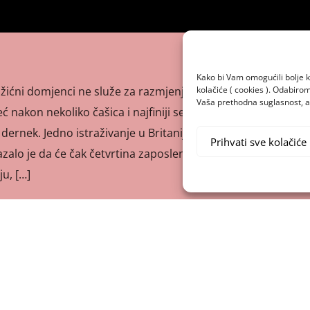
Kako bi Vam omogućili bolje k
kolačiće ( cookies ). Odabir
ićni domjenci ne služe za razmjenjivanje poslovnih ideja
Vaša prethodna suglasnost, a 
već nakon nekoliko čašica i najfiniji se domjenak može
dernek. Jedno istraživanje u Britaniji koje je obuhvatilo
Prihvati sve kolačiće
azalo je da će čak četvrtina zaposlenika poljubiti nekog od
u, […]