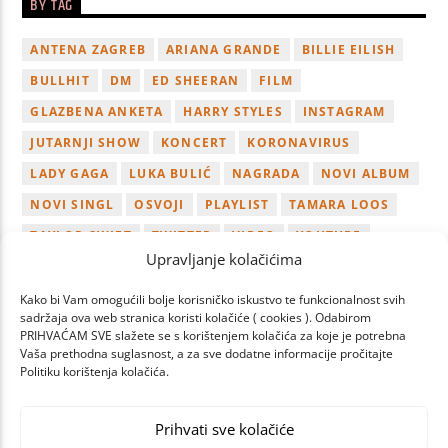
BY TAG
ANTENA ZAGREB
ARIANA GRANDE
BILLIE EILISH
BULLHIT
DM
ED SHEERAN
FILM
GLAZBENA ANKETA
HARRY STYLES
INSTAGRAM
JUTARNJI SHOW
KONCERT
KORONAVIRUS
LADY GAGA
LUKA BULIĆ
NAGRADA
NOVI ALBUM
NOVI SINGL
OSVOJI
PLAYLIST
TAMARA LOOS
TAYLOR SWIFT
TWITTER
VIDEO
YOUTUBE
Upravljanje kolačićima
ZAGREB
Kako bi Vam omogućili bolje korisničko iskustvo te funkcionalnost svih
sadržaja ova web stranica koristi kolačiće ( cookies ). Odabirom
PRIHVAĆAM SVE slažete se s korištenjem kolačića za koje je potrebna
Vaša prethodna suglasnost, a za sve dodatne informacije pročitajte
Politiku korištenja kolačića.
PAGES
Prihvati sve kolačiće