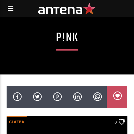
P!NK
GLAZBA
0