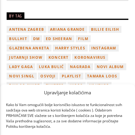
BY TAG
ANTENA ZAGREB
ARIANA GRANDE
BILLIE EILISH
BULLHIT
DM
ED SHEERAN
FILM
GLAZBENA ANKETA
HARRY STYLES
INSTAGRAM
JUTARNJI SHOW
KONCERT
KORONAVIRUS
LADY GAGA
LUKA BULIĆ
NAGRADA
NOVI ALBUM
NOVI SINGL
OSVOJI
PLAYLIST
TAMARA LOOS
TAYLOR SWIFT
TWITTER
VIDEO
YOUTUBE
Upravljanje kolačićima
ZAGREB
Kako bi Vam omogućili bolje korisničko iskustvo te funkcionalnost svih
sadržaja ova web stranica koristi kolačiće ( cookies ). Odabirom
PRIHVAĆAM SVE slažete se s korištenjem kolačića za koje je potrebna
Vaša prethodna suglasnost, a za sve dodatne informacije pročitajte
Politiku korištenja kolačića.