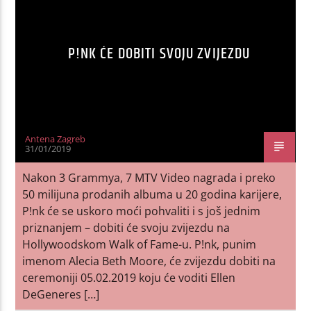
P!NK ĆE DOBITI SVOJU ZVIJEZDU
Antena Zagreb
31/01/2019
Nakon 3 Grammya, 7 MTV Video nagrada i preko
50 milijuna prodanih albuma u 20 godina karijere,
P!nk će se uskoro moći pohvaliti i s još jednim
priznanjem – dobiti će svoju zvijezdu na
Hollywoodskom Walk of Fame-u. P!nk, punim
imenom Alecia Beth Moore, će zvijezdu dobiti na
ceremoniji 05.02.2019 koju će voditi Ellen
DeGeneres […]