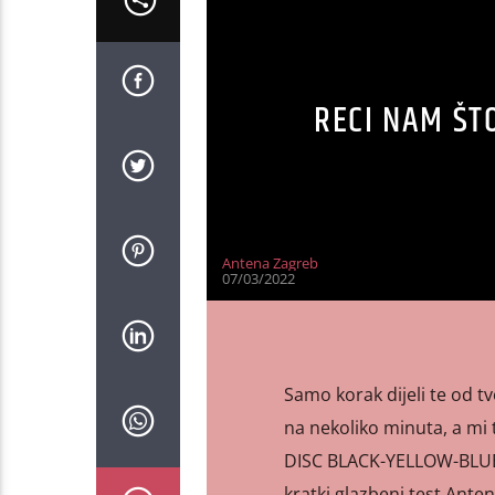
RECI NAM ŠTO
Antena Zagreb
07/03/2022
Samo korak dijeli te od 
na nekoliko minuta, a mi
DISC BLACK-YELLOW-BLUE” b
kratki glazbeni test Anten