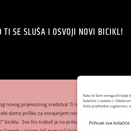
 TI SE SLUŠA I OSVOJI NOVI BICIKL!
Kako bi Vam omogućili bolje k
kolačiće ( cookies ). Odabir
tvog novog prijevoznog sredstva! Ti nama posudiš svoje uho
Vaša prethodna suglasnost, a 
 tebi damo priliku za osvajanjem novog “POLAR SONIC 26 FS
icikla. Sve što trebaš je na priloženom linku ispuniti
Prihvati sve kolačiće
e Zagreb u kojem ćeš nam reći koje stvari voliš te na […]