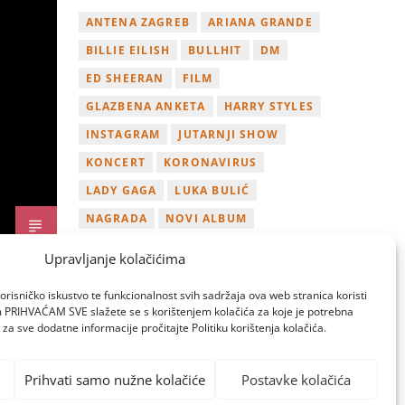
ANTENA ZAGREB
ARIANA GRANDE
BILLIE EILISH
BULLHIT
DM
ED SHEERAN
FILM
GLAZBENA ANKETA
HARRY STYLES
INSTAGRAM
JUTARNJI SHOW
KONCERT
KORONAVIRUS
LADY GAGA
LUKA BULIĆ
NAGRADA
NOVI ALBUM
NOVI SINGL
OSVOJI
PLAYLIST
Upravljanje kolačićima
TAMARA LOOS
TAYLOR SWIFT
orisničko iskustvo te funkcionalnost svih sadržaja ova web stranica koristi
TWITTER
VIDEO
YOUTUBE
om PRIHVAĆAM SVE slažete se s korištenjem kolačića za koje je potrebna
za sve dodatne informacije pročitajte Politiku korištenja kolačića.
ZAGREB
Prihvati samo nužne kolačiće
Postavke kolačića