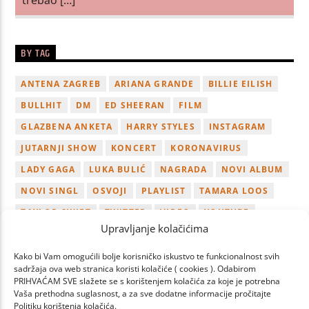
BY TAG
ANTENA ZAGREB
ARIANA GRANDE
BILLIE EILISH
BULLHIT
DM
ED SHEERAN
FILM
GLAZBENA ANKETA
HARRY STYLES
INSTAGRAM
JUTARNJI SHOW
KONCERT
KORONAVIRUS
LADY GAGA
LUKA BULIĆ
NAGRADA
NOVI ALBUM
NOVI SINGL
OSVOJI
PLAYLIST
TAMARA LOOS
TAYLOR SWIFT
TWITTER
VIDEO
YOUTUBE
Upravljanje kolačićima
ZAGREB
Kako bi Vam omogućili bolje korisničko iskustvo te funkcionalnost svih
sadržaja ova web stranica koristi kolačiće ( cookies ). Odabirom
PRIHVAĆAM SVE slažete se s korištenjem kolačića za koje je potrebna
Vaša prethodna suglasnost, a za sve dodatne informacije pročitajte
Politiku korištenja kolačića.