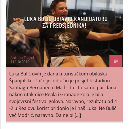
LUKA BULIĆ OBJAVIO KANDIDATURU
ZA PREDSJEDNIKA!
Antena Zagreb
11/10/2019
Luka Bulić ovih je dana u turističkom obilasku
Španjolske. Točnije, odlučio je posjetiti stadion
Santiago Bernabéu u Madridu i to samo par dana
nakon utakmice Reala i Granade koja je bila
svojevrsni festival golova. Naravno, rezultatu od 4
-2 u Realovu korist pridonio je i naš Luka. Ne Bulić
već Modrić, naravno. Da ne bi […]