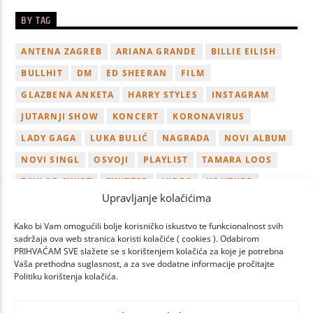
BY TAG
ANTENA ZAGREB
ARIANA GRANDE
BILLIE EILISH
BULLHIT
DM
ED SHEERAN
FILM
GLAZBENA ANKETA
HARRY STYLES
INSTAGRAM
JUTARNJI SHOW
KONCERT
KORONAVIRUS
LADY GAGA
LUKA BULIĆ
NAGRADA
NOVI ALBUM
NOVI SINGL
OSVOJI
PLAYLIST
TAMARA LOOS
TAYLOR SWIFT
TWITTER
VIDEO
YOUTUBE
Upravljanje kolačićima
ZAGREB
Kako bi Vam omogućili bolje korisničko iskustvo te funkcionalnost svih
sadržaja ova web stranica koristi kolačiće ( cookies ). Odabirom
PRIHVAĆAM SVE slažete se s korištenjem kolačića za koje je potrebna
Vaša prethodna suglasnost, a za sve dodatne informacije pročitajte
Politiku korištenja kolačića.
PAGES