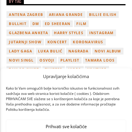
BY TAG
ANTENA ZAGREB
ARIANA GRANDE
BILLIE EILISH
BULLHIT
DM
ED SHEERAN
FILM
GLAZBENA ANKETA
HARRY STYLES
INSTAGRAM
JUTARNJI SHOW
KONCERT
KORONAVIRUS
LADY GAGA
LUKA BULIĆ
NAGRADA
NOVI ALBUM
NOVI SINGL
OSVOJI
PLAYLIST
TAMARA LOOS
TAYLOR SWIFT
TWITTER
VIDEO
YOUTUBE
Upravljanje kolačićima
ZAGREB
Kako bi Vam omogućili bolje korisničko iskustvo te funkcionalnost svih
sadržaja ova web stranica koristi kolačiće ( cookies ). Odabirom
PRIHVAĆAM SVE slažete se s korištenjem kolačića za koje je potrebna
Vaša prethodna suglasnost, a za sve dodatne informacije pročitajte
Politiku korištenja kolačića.
PAGES
Prihvati sve kolačiće