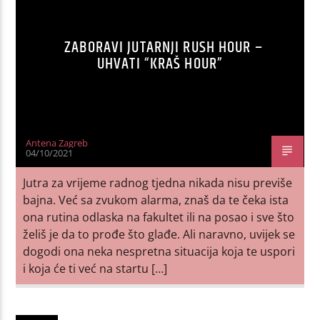
ZABORAVI JUTARNJI RUSH HOUR –
UHVATI “KRAŠ HOUR”
Antena Zagreb
04/10/2021
Jutra za vrijeme radnog tjedna nikada nisu previše
bajna. Već sa zvukom alarma, znaš da te čeka ista
ona rutina odlaska na fakultet ili na posao i sve što
želiš je da to prođe što glađe. Ali naravno, uvijek se
dogodi ona neka nespretna situacija koja te uspori
i koja će ti već na startu […]