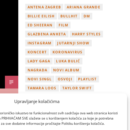
ANTENA ZAGREB
ARIANA GRANDE
BILLIE EILISH
BULLHIT
DM
ED SHEERAN
FILM
GLAZBENA ANKETA
HARRY STYLES
INSTAGRAM
JUTARNJI SHOW
KONCERT
KORONAVIRUS
LADY GAGA
LUKA BULIĆ
NAGRADA
NOVI ALBUM
NOVI SINGL
OSVOJI
PLAYLIST
TAMARA LOOS
TAYLOR SWIFT
TWITTER
VIDEO
YOUTUBE
Upravljanje kolačićima
ZAGREB
orisničko iskustvo te funkcionalnost svih sadržaja ova web stranica koristi
om PRIHVAĆAM SVE slažete se s korištenjem kolačića za koje je potrebna
za sve dodatne informacije pročitajte Politiku korištenja kolačića.