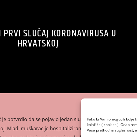
 PRVI SLUČAJ KORONAVIRUSA U
HRVATSKOJ
 je potvrdio da se pojavio jedan slučaj zaraze
Kako bi Vam omogućili bolje k
kolačiće ( cookies ). Odabir
. Mlađi muškarac je hospitaliziran u Klinici za infektivne
Vaša prethodna suglasnost, a 