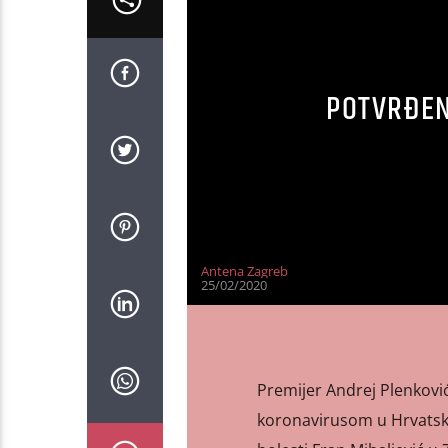
POTVRĐEN
Antena Zagreb
25/02/2020
Premijer Andrej Plenković
koronavirusom u Hrvatskoj