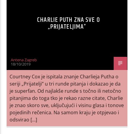
CHARLIE PUTH ZNA SVE O
„PRIJATELJIMA”
Antena Zagreb
18/10/2019
Courtney Cox je ispitala znanje Charlieja Putha o
seriji „Prijatelji” u tri runde pitanja i dokazao je da
je superfan. Od najlakše runde s točno ili netočno
pitanjima do toga tko je rekao razne citate, Charlie
je znao skoro sve, uključujući i visinu glasa i tonove
pojedinih rečenica. Na samom kraju je otpjevao i
odsvirao […]