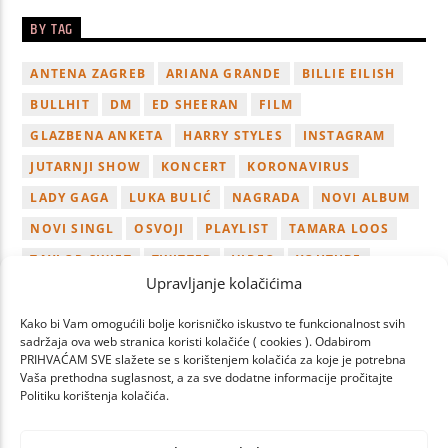
BY TAG
ANTENA ZAGREB
ARIANA GRANDE
BILLIE EILISH
BULLHIT
DM
ED SHEERAN
FILM
GLAZBENA ANKETA
HARRY STYLES
INSTAGRAM
JUTARNJI SHOW
KONCERT
KORONAVIRUS
LADY GAGA
LUKA BULIĆ
NAGRADA
NOVI ALBUM
NOVI SINGL
OSVOJI
PLAYLIST
TAMARA LOOS
TAYLOR SWIFT
TWITTER
VIDEO
YOUTUBE
Upravljanje kolačićima
ZAGREB
Kako bi Vam omogućili bolje korisničko iskustvo te funkcionalnost svih
sadržaja ova web stranica koristi kolačiće ( cookies ). Odabirom
PRIHVAĆAM SVE slažete se s korištenjem kolačića za koje je potrebna
Vaša prethodna suglasnost, a za sve dodatne informacije pročitajte
Politiku korištenja kolačića.
PAGES