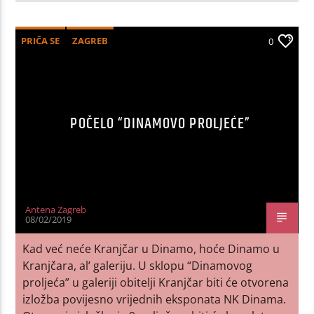
PRIČA SE
ZAGREB
0
POČELO “DINAMOVO PROLJEĆE”
Antena Zagreb
08/02/2019
Kad već neće Kranjčar u Dinamo, hoće Dinamo u
Kranjčara, al’ galeriju. U sklopu “Dinamovog
proljeća” u galeriji obitelji Kranjčar biti će otvorena
izložba povijesno vrijednih eksponata NK Dinama.