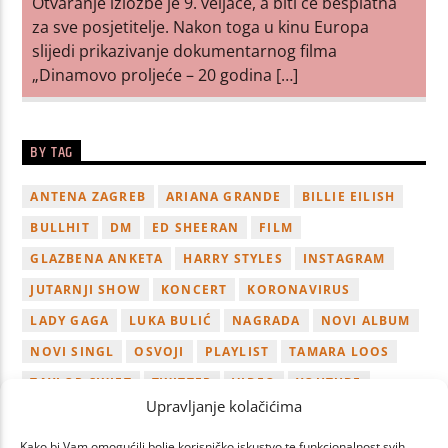
Otvaranje izložbe je 9. veljače, a biti će besplatna
za sve posjetitelje. Nakon toga u kinu Europa
slijedi prikazivanje dokumentarnog filma
„Dinamovo proljeće – 20 godina […]
BY TAG
ANTENA ZAGREB
ARIANA GRANDE
BILLIE EILISH
BULLHIT
DM
ED SHEERAN
FILM
GLAZBENA ANKETA
HARRY STYLES
INSTAGRAM
JUTARNJI SHOW
KONCERT
KORONAVIRUS
LADY GAGA
LUKA BULIĆ
NAGRADA
NOVI ALBUM
NOVI SINGL
OSVOJI
PLAYLIST
TAMARA LOOS
TAYLOR SWIFT
TWITTER
VIDEO
YOUTUBE
Upravljanje kolačićima
ZAGREB
Kako bi Vam omogućili bolje korisničko iskustvo te funkcionalnost svih