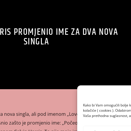
RIS PROMJENIO IME ZA DVA NOVA
SINGLA
Kako bi Vam omogućili bolje k
kolačiće ( cookies ). Odabir
dva nova singla, ali pod imenom „Love Regenerator”. Svjetski
Vaša prethodna suglasnost, a 
snio zašto je promjenio ime: „Počeo sam osjećati skoro