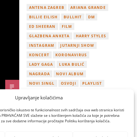
ANTENA ZAGREB
ARIANA GRANDE
BILLIE EILISH
BULLHIT
DM
ED SHEERAN
FILM
GLAZBENA ANKETA
HARRY STYLES
INSTAGRAM
JUTARNJI SHOW
KONCERT
KORONAVIRUS
LADY GAGA
LUKA BULIĆ
NAGRADA
NOVI ALBUM
NOVI SINGL
OSVOJI
PLAYLIST
TAMARA LOOS
TAYLOR SWIFT
Upravljanje kolačićima
TWITTER
VIDEO
YOUTUBE
orisničko iskustvo te funkcionalnost svih sadržaja ova web stranica koristi
ZAGREB
om PRIHVAĆAM SVE slažete se s korištenjem kolačića za koje je potrebna
za sve dodatne informacije pročitajte Politiku korištenja kolačića.