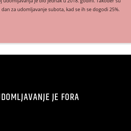
j udomljavanja je bio jednak u 2018. godini. Također su
iji dan za udomljavanje subota, kad se ih se dogodi 25%.
UDOMLJAVANJE JE FORA