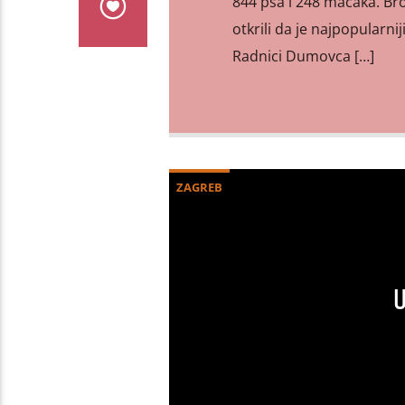
844 psa i 248 mačaka. Bro
otkrili da je najpopularn
Radnici Dumovca […]
ZAGREB