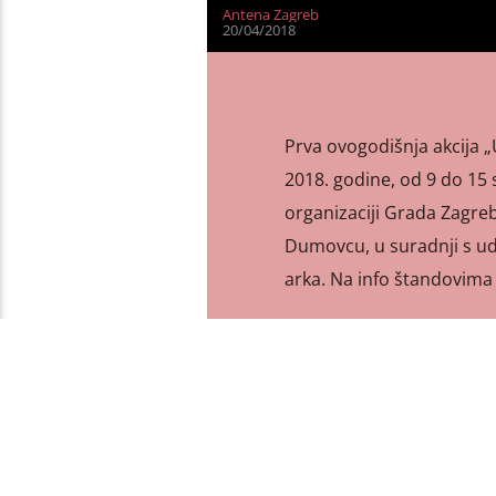
Antena Zagreb
20/04/2018
Prva ovogodišnja akcija „
2018. godine, od 9 do 15 
organizaciji Grada Zagreb
Dumovcu, u suradnji s udr
arka. Na info štandovima 