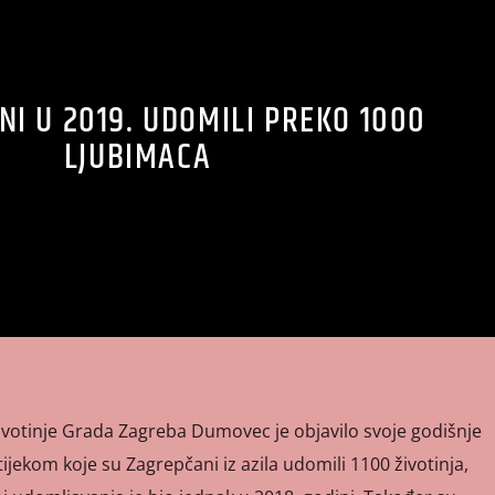
I U 2019. UDOMILI PREKO 1000
LJUBIMACA
ivotinje Grada Zagreba Dumovec je objavilo svoje godišnje
tijekom koje su Zagrepčani iz azila udomili 1100 životinja,