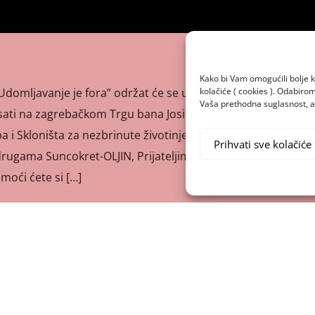
Kako bi Vam omogućili bolje k
kolačiće ( cookies ). Odabir
Udomljavanje je fora” održat će se u subotu 21. travnja
Vaša prethodna suglasnost, a 
sati na zagrebačkom Trgu bana Josipa Jelačića, u
a i Skloništa za nezbrinute životinje Grada Zagreba u
Prihvati sve kolačiće
ugama Suncokret-OLJIN, Prijateljima životinja i Noina
moći ćete si […]