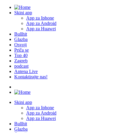
Skini app
App za Iphone
App za Android
App za Huawei
Bullhit
Glazba
Osvoji
Priča se
Top 40
Zagreb
podcast
Antena Live
Kontaktirajte nas!
Skini app
App za Iphone
App za Android
App za Huawei
Bullhit
Glazba