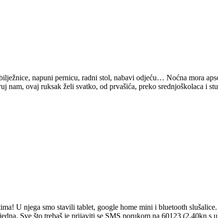
 bilježnice, napuni pernicu, radni stol, nabavi odjeću… Noćna mora aps
ruj nam, ovaj ruksak želi svatko, od prvašića, preko srednjoškolaca i st
ima! U njega smo stavili tablet, google home mini i bluetooth slušali
 tjedna. Sve što trebaš je prijaviti se SMS porukom na 60123 (2,40kn