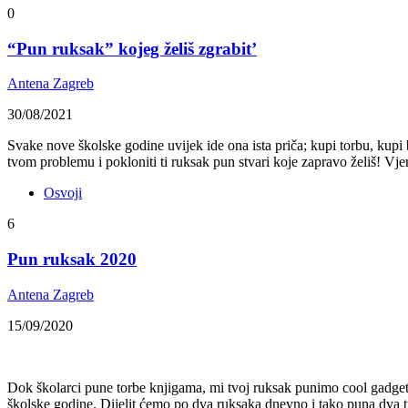
0
“Pun ruksak” kojeg želiš zgrabit’
Antena Zagreb
30/08/2021
Svake nove školske godine uvijek ide ona ista priča; kupi torbu, kupi
tvom problemu i pokloniti ti ruksak pun stvari koje zapravo želiš! Vje
Osvoji
6
Pun ruksak 2020
Antena Zagreb
15/09/2020
Dok školarci pune torbe knjigama, mi tvoj ruksak punimo cool gadget
školske godine. Dijelit ćemo po dva ruksaka dnevno i tako puna dva