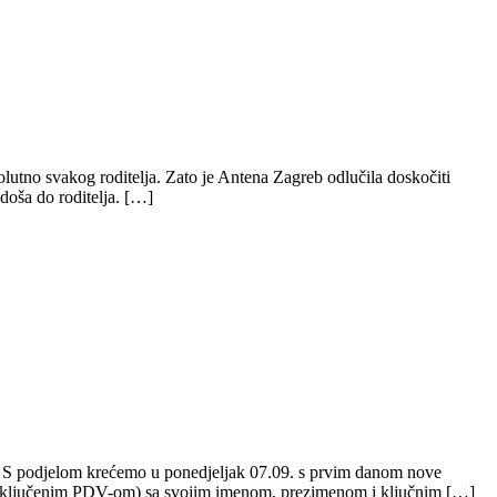
olutno svakog roditelja. Zato je Antena Zagreb odlučila doskočiti
udoša do roditelja. […]
ce. S podjelom krećemo u ponedjeljak 07.09. s prvim danom nove
 s uključenim PDV-om) sa svojim imenom, prezimenom i ključnim […]