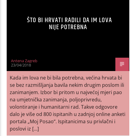
ŠTO BI HRVATI RADILI DA IM LOVA
NIJE POTREBNA
Antena Zagreb
23/04/2018
Kada im lova ne bi bila potrebna, većina hrvata bi
se bez razmišljanja bavila nekim drugim poslom ili
zanimanjem. Izbor bi pritom u najvećoj mjeri pao
na umjetnička zanimanja, poljoprivredu,
volontiranje i humanitarni rad. Takve odgovore
dalo je više od 800 ispitanih u zadnjoj online anketi
portala „Moj Posao“. Ispitanicima su privlačni i
poslovi iz […]