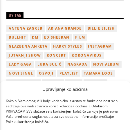
BY TAG
ANTENA ZAGREB
ARIANA GRANDE
BILLIE EILISH
BULLHIT
DM
ED SHEERAN
FILM
GLAZBENA ANKETA
HARRY STYLES
INSTAGRAM
JUTARNJI SHOW
KONCERT
KORONAVIRUS
LADY GAGA
LUKA BULIĆ
NAGRADA
NOVI ALBUM
NOVI SINGL
OSVOJI
PLAYLIST
TAMARA LOOS
TAYLOR SWIFT
TWITTER
VIDEO
YOUTUBE
Upravljanje kolačićima
ZAGREB
Kako bi Vam omogućili bolje korisničko iskustvo te funkcionalnost svih
sadržaja ova web stranica koristi kolačiće ( cookies ). Odabirom
PRIHVAĆAM SVE slažete se s korištenjem kolačića za koje je potrebna
Vaša prethodna suglasnost, a za sve dodatne informacije pročitajte
Politiku korištenja kolačića.