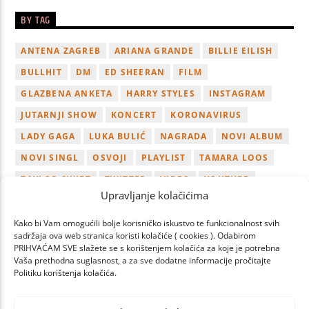
BY TAG
ANTENA ZAGREB
ARIANA GRANDE
BILLIE EILISH
BULLHIT
DM
ED SHEERAN
FILM
GLAZBENA ANKETA
HARRY STYLES
INSTAGRAM
JUTARNJI SHOW
KONCERT
KORONAVIRUS
LADY GAGA
LUKA BULIĆ
NAGRADA
NOVI ALBUM
NOVI SINGL
OSVOJI
PLAYLIST
TAMARA LOOS
TAYLOR SWIFT
TWITTER
VIDEO
YOUTUBE
Upravljanje kolačićima
ZAGREB
Kako bi Vam omogućili bolje korisničko iskustvo te funkcionalnost svih
sadržaja ova web stranica koristi kolačiće ( cookies ). Odabirom
PRIHVAĆAM SVE slažete se s korištenjem kolačića za koje je potrebna
Vaša prethodna suglasnost, a za sve dodatne informacije pročitajte
Politiku korištenja kolačića.
PAGES