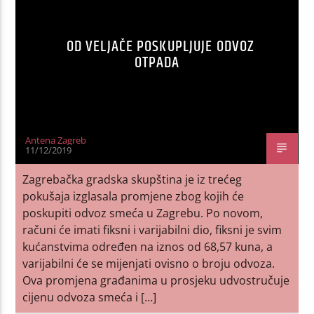
OD VELJAČE POSKUPLJUJE ODVOZ
OTPADA
Antena Zagreb
11/12/2019
Zagrebačka gradska skupština je iz trećeg
pokušaja izglasala promjene zbog kojih će
poskupiti odvoz smeća u Zagrebu. Po novom,
računi će imati fiksni i varijabilni dio, fiksni je svim
kućanstvima određen na iznos od 68,57 kuna, a
varijabilni će se mijenjati ovisno o broju odvoza.
Ova promjena građanima u prosjeku udvostručuje
cijenu odvoza smeća i […]