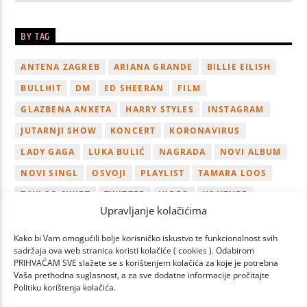
BY TAG
ANTENA ZAGREB
ARIANA GRANDE
BILLIE EILISH
BULLHIT
DM
ED SHEERAN
FILM
GLAZBENA ANKETA
HARRY STYLES
INSTAGRAM
JUTARNJI SHOW
KONCERT
KORONAVIRUS
LADY GAGA
LUKA BULIĆ
NAGRADA
NOVI ALBUM
NOVI SINGL
OSVOJI
PLAYLIST
TAMARA LOOS
TAYLOR SWIFT
TWITTER
VIDEO
YOUTUBE
Upravljanje kolačićima
ZAGREB
Kako bi Vam omogućili bolje korisničko iskustvo te funkcionalnost svih
sadržaja ova web stranica koristi kolačiće ( cookies ). Odabirom
PRIHVAĆAM SVE slažete se s korištenjem kolačića za koje je potrebna
Vaša prethodna suglasnost, a za sve dodatne informacije pročitajte
Politiku korištenja kolačića.