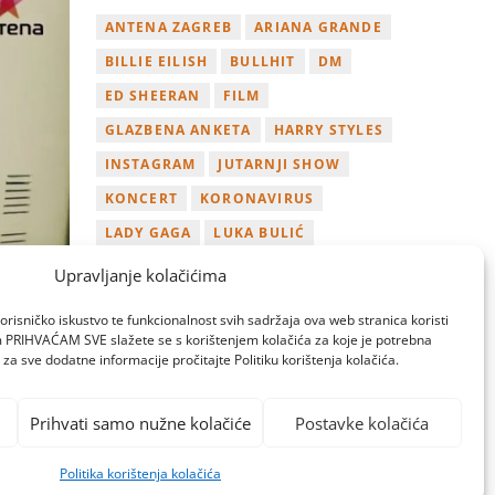
ANTENA ZAGREB
ARIANA GRANDE
BILLIE EILISH
BULLHIT
DM
ED SHEERAN
FILM
GLAZBENA ANKETA
HARRY STYLES
INSTAGRAM
JUTARNJI SHOW
KONCERT
KORONAVIRUS
LADY GAGA
LUKA BULIĆ
NAGRADA
NOVI ALBUM
Upravljanje kolačićima
NOVI SINGL
OSVOJI
PLAYLIST
orisničko iskustvo te funkcionalnost svih sadržaja ova web stranica koristi
TAMARA LOOS
TAYLOR SWIFT
om PRIHVAĆAM SVE slažete se s korištenjem kolačića za koje je potrebna
za sve dodatne informacije pročitajte Politiku korištenja kolačića.
TWITTER
VIDEO
YOUTUBE
ZAGREB
Prihvati samo nužne kolačiće
Postavke kolačića
Politika korištenja kolačića