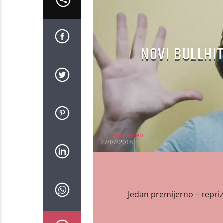
NOVI BULLHIT
Antena Zagreb
27/07/2018
Jedan premijerno – repriz