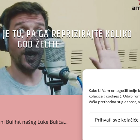
 JE TU, PA GA REPRIZIRAJTE KOLIKO
GOD ŽELITE
Kako bi Vam omogućili bolje k
kolačiće ( cookies ). Odabir
Vaša prethodna suglasnost, a 
Prihvati sve kolačiće
ni Bullhit našeg Luke Bulića…