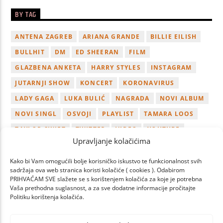
BY TAG
ANTENA ZAGREB
ARIANA GRANDE
BILLIE EILISH
BULLHIT
DM
ED SHEERAN
FILM
GLAZBENA ANKETA
HARRY STYLES
INSTAGRAM
JUTARNJI SHOW
KONCERT
KORONAVIRUS
LADY GAGA
LUKA BULIĆ
NAGRADA
NOVI ALBUM
NOVI SINGL
OSVOJI
PLAYLIST
TAMARA LOOS
TAYLOR SWIFT
TWITTER
VIDEO
YOUTUBE
Upravljanje kolačićima
ZAGREB
Kako bi Vam omogućili bolje korisničko iskustvo te funkcionalnost svih
sadržaja ova web stranica koristi kolačiće ( cookies ). Odabirom
PRIHVAĆAM SVE slažete se s korištenjem kolačića za koje je potrebna
Vaša prethodna suglasnost, a za sve dodatne informacije pročitajte
Politiku korištenja kolačića.
PAGES