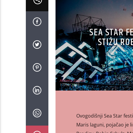
SEA STAR F
STIŽU RO
Antena Zagreb
17/02/2023
Ovogodišnji Sea Star festiv
Maris laguni, pojačao je 