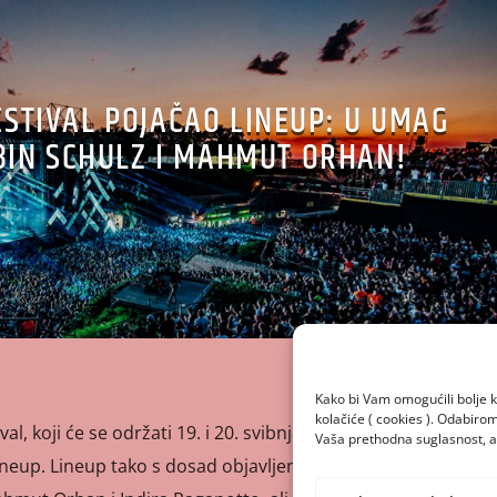
ESTIVAL POJAČAO LINEUP: U UMAG
BIN SCHULZ I MAHMUT ORHAN!
Kako bi Vam omogućili bolje k
kolačiće ( cookies ). Odabir
al, koji će se održati 19. i 20. svibnja u Umagu u Stella
Vaša prethodna suglasnost, a 
lineup. Lineup tako s dosad objavljenim imenima čine The