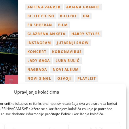
ANTENA ZAGREB
ARIANA GRANDE
BILLIE EILISH
BULLHIT
DM
ED SHEERAN
FILM
GLAZBENA ANKETA
HARRY STYLES
INSTAGRAM
JUTARNJI SHOW
KONCERT
KORONAVIRUS
LADY GAGA
LUKA BULIĆ
NAGRADA
NOVI ALBUM
NOVI SINGL
OSVOJI
PLAYLIST
TAMARA LOOS
TAYLOR SWIFT
Upravljanje kolačićima
TWITTER
VIDEO
YOUTUBE
orisničko iskustvo te funkcionalnost svih sadržaja ova web stranica koristi
ZAGREB
om PRIHVAĆAM SVE slažete se s korištenjem kolačića za koje je potrebna
za sve dodatne informacije pročitajte Politiku korištenja kolačića.