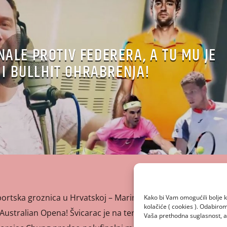
FINALE PROTIV FEDERERA, A TU MU JE
 I BULLHIT OHRABRENJA!
tska groznica u Hrvatskoj – Marin Čilić igrat će protiv
Kako bi Vam omogućili bolje k
kolačiće ( cookies ). Odabir
Australian Opena! Švicarac je na terenu proveo tek sat
Vaša prethodna suglasnost, a 