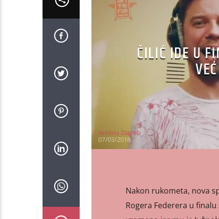
ČILIĆ IDE U 
VEĆ
Antena Zagreb
07/03/2018
Nakon rukometa, nova spor
Rogera Federera u finalu 