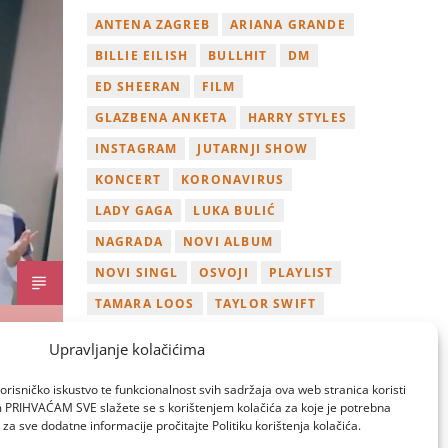
ANTENA ZAGREB
ARIANA GRANDE
BILLIE EILISH
BULLHIT
DM
ED SHEERAN
FILM
GLAZBENA ANKETA
HARRY STYLES
INSTAGRAM
JUTARNJI SHOW
KONCERT
KORONAVIRUS
LADY GAGA
LUKA BULIĆ
NAGRADA
NOVI ALBUM
NOVI SINGL
OSVOJI
PLAYLIST
TAMARA LOOS
TAYLOR SWIFT
TWITTER
VIDEO
YOUTUBE
Upravljanje kolačićima
ZAGREB
orisničko iskustvo te funkcionalnost svih sadržaja ova web stranica koristi
om PRIHVAĆAM SVE slažete se s korištenjem kolačića za koje je potrebna
za sve dodatne informacije pročitajte Politiku korištenja kolačića.