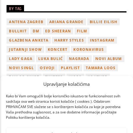
BY TAG
ANTENA ZAGREB
ARIANA GRANDE
BILLIE EILISH
BULLHIT
DM
ED SHEERAN
FILM
GLAZBENA ANKETA
HARRY STYLES
INSTAGRAM
JUTARNJI SHOW
KONCERT
KORONAVIRUS
LADY GAGA
LUKA BULIĆ
NAGRADA
NOVI ALBUM
NOVI SINGL
OSVOJI
PLAYLIST
TAMARA LOOS
TAYLOR SWIFT
TWITTER
VIDEO
YOUTUBE
Upravljanje kolačićima
ZAGREB
Kako bi Vam omogućili bolje korisničko iskustvo te funkcionalnost svih
sadržaja ova web stranica koristi kolačiće ( cookies ). Odabirom
PRIHVAĆAM SVE slažete se s korištenjem kolačića za koje je potrebna
Vaša prethodna suglasnost, a za sve dodatne informacije pročitajte
Politiku korištenja kolačića.
PAGES