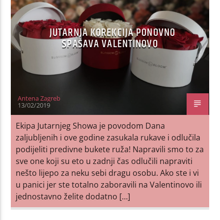
JUTARNJA KOREKCIJA PONOVNO
SPAŠAVA VALENTINOVO
Antena Zagreb
13/02/2019
Ekipa Jutarnjeg Showa je povodom Dana
zaljubljenih i ove godine zasukala rukave i odlučila
podijeliti predivne bukete ruža! Napravili smo to za
sve one koji su eto u zadnji čas odlučili napraviti
nešto lijepo za neku sebi dragu osobu. Ako ste i vi
u panici jer ste totalno zaboravili na Valentinovo ili
jednostavno želite dodatno […]