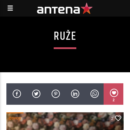
RUŽE
2
OSVOJI
2