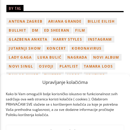
BY TAG
ANTENA ZAGREB
ARIANA GRANDE
BILLIE EILISH
BULLHIT
DM
ED SHEERAN
FILM
GLAZBENA ANKETA
HARRY STYLES
INSTAGRAM
JUTARNJI SHOW
KONCERT
KORONAVIRUS
LADY GAGA
LUKA BULIĆ
NAGRADA
NOVI ALBUM
NOVI SINGL
OSVOJI
PLAYLIST
TAMARA LOOS
TAYLOR SWIFT
TWITTER
VIDEO
YOUTUBE
Upravljanje kolačićima
ZAGREB
Kako bi Vam omogućili bolje korisničko iskustvo te funkcionalnost svih
sadržaja ova web stranica koristi kolačiće ( cookies ). Odabirom
PRIHVAĆAM SVE slažete se s korištenjem kolačića za koje je potrebna
Vaša prethodna suglasnost, a za sve dodatne informacije pročitajte
Politiku korištenja kolačića.
PAGES