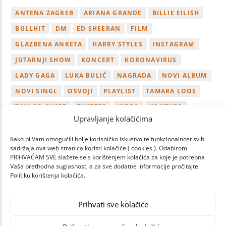
ANTENA ZAGREB
ARIANA GRANDE
BILLIE EILISH
BULLHIT
DM
ED SHEERAN
FILM
GLAZBENA ANKETA
HARRY STYLES
INSTAGRAM
JUTARNJI SHOW
KONCERT
KORONAVIRUS
LADY GAGA
LUKA BULIĆ
NAGRADA
NOVI ALBUM
NOVI SINGL
OSVOJI
PLAYLIST
TAMARA LOOS
TAYLOR SWIFT
TWITTER
VIDEO
YOUTUBE
Upravljanje kolačićima
ZAGREB
Kako bi Vam omogućili bolje korisničko iskustvo te funkcionalnost svih
sadržaja ova web stranica koristi kolačiće ( cookies ). Odabirom
PRIHVAĆAM SVE slažete se s korištenjem kolačića za koje je potrebna
Vaša prethodna suglasnost, a za sve dodatne informacije pročitajte
Politiku korištenja kolačića.
PAGES
Prihvati sve kolačiće