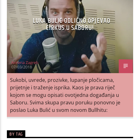
LUKA BULIĆ ODLIČNO OPJEVAO
CIRKUS U SABORU!
Antena Zagreb
07/03/2018
Sukobi, uvrede, prozivke, lupanje pločicama,
prijetnje i traženje isprika. Kaos je prava riječ
kojom se mogu opisati ovotjedna događanja u
Saboru. Svima skupa pravu poruku ponovno je
poslao Luka Bulić u svom novom Bullhitu:
BY TAG