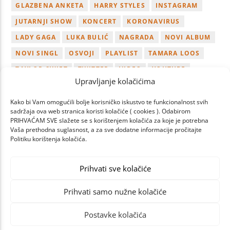
GLAZBENA ANKETA
HARRY STYLES
INSTAGRAM
JUTARNJI SHOW
KONCERT
KORONAVIRUS
LADY GAGA
LUKA BULIĆ
NAGRADA
NOVI ALBUM
NOVI SINGL
OSVOJI
PLAYLIST
TAMARA LOOS
TAYLOR SWIFT
TWITTER
VIDEO
YOUTUBE
Upravljanje kolačićima
ZAGREB
Kako bi Vam omogućili bolje korisničko iskustvo te funkcionalnost svih
sadržaja ova web stranica koristi kolačiće ( cookies ). Odabirom
PRIHVAĆAM SVE slažete se s korištenjem kolačića za koje je potrebna
Vaša prethodna suglasnost, a za sve dodatne informacije pročitajte
Politiku korištenja kolačića.
NEXT
PAGES
Prihvati sve kolačiće
Prihvati samo nužne kolačiće
Postavke kolačića