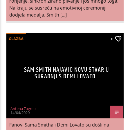
ronjenje, sinkronizirano plivanje i još mnogo toga.
Na kraju se susreću na emotivnoj ceremoniji
dodjela medalja. Smith […]
GLAZBA
0
SAM SMITH NAJAVIO NOVU STVAR U
SURADNJI S DEMI LOVATO
Antena Zagreb
14/04/2020
Fanovi Sama Smitha i Demi Lovato su došli na