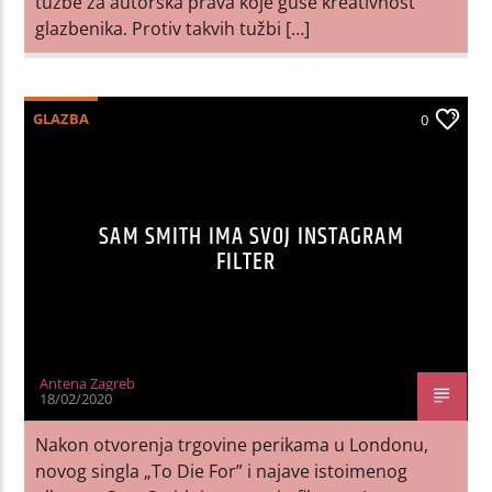
tužbe za autorska prava koje guše kreativnost
glazbenika. Protiv takvih tužbi […]
GLAZBA
0
SAM SMITH IMA SVOJ INSTAGRAM
FILTER
Antena Zagreb
18/02/2020
Nakon otvorenja trgovine perikama u Londonu,
novog singla „To Die For” i najave istoimenog