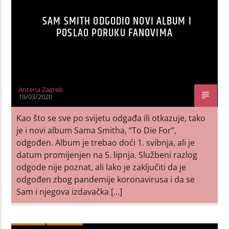
SAM SMITH ODGODIO NOVI ALBUM I
POSLAO PORUKU FANOVIMA
Antena Zagreb
19/03/2020
Kao što se sve po svijetu odgađa ili otkazuje, tako
je i novi album Sama Smitha, “To Die For”,
odgođen. Album je trebao doći 1. svibnja, ali je
datum promijenjen na 5. lipnja. Službeni razlog
odgode nije poznat, ali lako je zaključiti da je
odgođen zbog pandemije koronavirusa i da se
Sam i njegova izdavačka […]