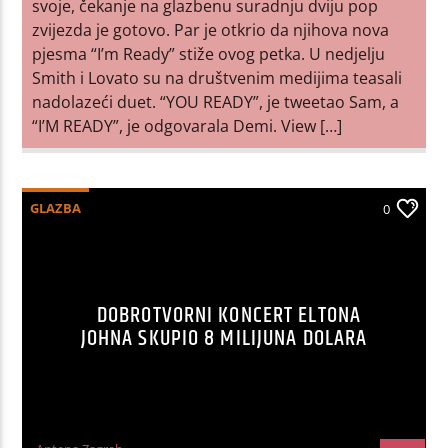
svoje, čekanje na glazbenu suradnju dviju pop
zvijezda je gotovo. Par je otkrio da njihova nova
pjesma “I’m Ready” stiže ovog petka. U nedjelju
Smith i Lovato su na društvenim medijima teasali
nadolazeći duet. “YOU READY”, je tweetao Sam, a
“I’M READY”, je odgovarala Demi. View […]
GLAZBA
0
DOBROTVORNI KONCERT ELTONA
JOHNA SKUPIO 8 MILIJUNA DOLARA