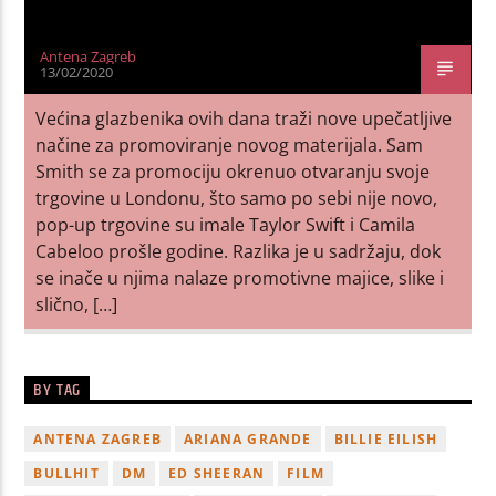
Antena Zagreb
13/02/2020
Većina glazbenika ovih dana traži nove upečatljive
načine za promoviranje novog materijala. Sam
Smith se za promociju okrenuo otvaranju svoje
trgovine u Londonu, što samo po sebi nije novo,
pop-up trgovine su imale Taylor Swift i Camila
Cabeloo prošle godine. Razlika je u sadržaju, dok
se inače u njima nalaze promotivne majice, slike i
slično, […]
BY TAG
ANTENA ZAGREB
ARIANA GRANDE
BILLIE EILISH
BULLHIT
DM
ED SHEERAN
FILM