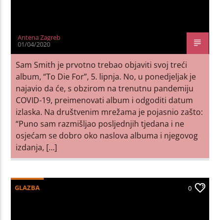
Antena Zagreb
01/04/2020
Sam Smith je prvotno trebao objaviti svoj treći
album, “To Die For”, 5. lipnja. No, u ponedjeljak je
najavio da će, s obzirom na trenutnu pandemiju
COVID-19, preimenovati album i odgoditi datum
izlaska. Na društvenim mrežama je pojasnio zašto:
“Puno sam razmišljao posljednjih tjedana i ne
osjećam se dobro oko naslova albuma i njegovog
izdanja, […]
GLAZBA
0