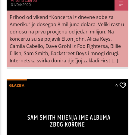
Antena Zagreb
01/04/2020
Prihod od vikend “Koncerta iz dnevne sobe za
Ameriku” je dosegao 8 milijuna dolara. Veliki rast u
odnosu na prvu procjenu od jedan milijun. Na
koncertu su se pojavili Elton John, Alicia Keys,
Camila Cabello, Dave Grohl iz Foo Fightersa, Billie
Eilish, Sam Smith, Backstreet Boys i mnogi drugi.
Internetska svirka donira dječjoj zakladi First […]
GLAZBA
0
SAM SMITH MIJENJA IME ALBUMA
ZBOG KORONE