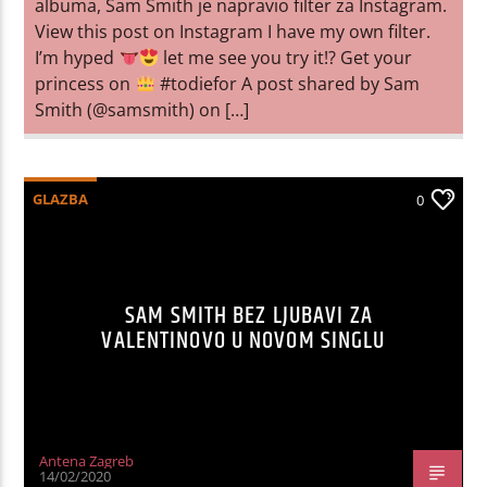
albuma, Sam Smith je napravio filter za Instagram.
View this post on Instagram I have my own filter.
I’m hyped
let me see you try it!? Get your
princess on
#todiefor A post shared by Sam
Smith (@samsmith) on […]
GLAZBA
0
SAM SMITH BEZ LJUBAVI ZA
VALENTINOVO U NOVOM SINGLU
Antena Zagreb
14/02/2020