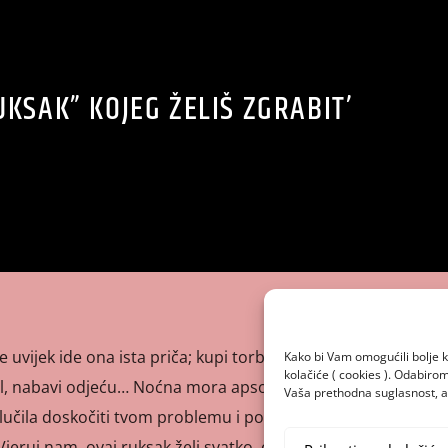
UKSAK” KOJEG ŽELIŠ ZGRABIT’
uvijek ide ona ista priča; kupi torbu, kupi bilježnice,
Kako bi Vam omogućili bolje k
kolačiće ( cookies ). Odabir
ol, nabavi odjeću… Noćna mora apsolutno svakog roditelja.
Vaša prethodna suglasnost, a 
učila doskočiti tvom problemu i pokloniti ti ruksak pun
 Vjeruj nam, ovaj ruksak želi svatko, od prvašića, preko