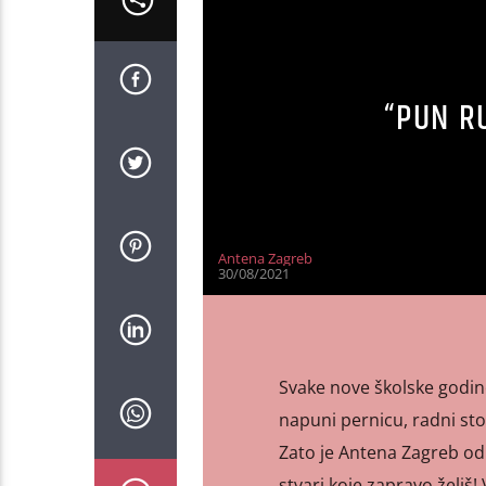
“PUN R
Antena Zagreb
30/08/2021
Svake nove školske godine 
napuni pernicu, radni st
Zato je Antena Zagreb odl
stvari koje zapravo želiš!