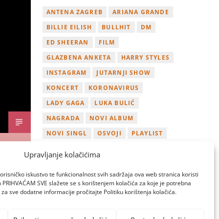
ANTENA ZAGREB
ARIANA GRANDE
BILLIE EILISH
BULLHIT
DM
ED SHEERAN
FILM
GLAZBENA ANKETA
HARRY STYLES
INSTAGRAM
JUTARNJI SHOW
KONCERT
KORONAVIRUS
LADY GAGA
LUKA BULIĆ
NAGRADA
NOVI ALBUM
NOVI SINGL
OSVOJI
PLAYLIST
TAMARA LOOS
TAYLOR SWIFT
Upravljanje kolačićima
TWITTER
VIDEO
YOUTUBE
orisničko iskustvo te funkcionalnost svih sadržaja ova web stranica koristi
ZAGREB
om PRIHVAĆAM SVE slažete se s korištenjem kolačića za koje je potrebna
za sve dodatne informacije pročitajte Politiku korištenja kolačića.