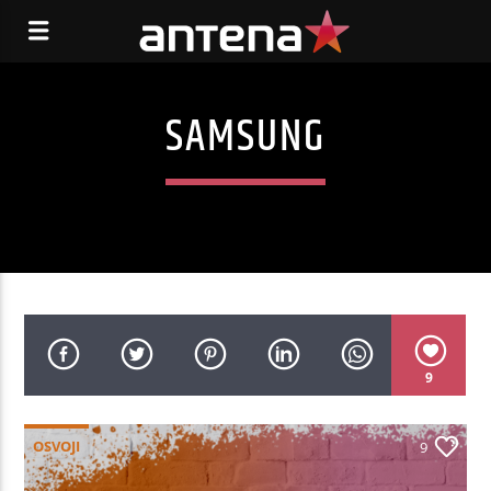
SAMSUNG
9
OSVOJI
9