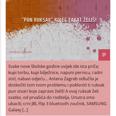
“PUN RUKSAK” KOJEG FAKAT ŽELIŠ!
Antena Zagreb
10/09/2019
Svake nove školske godine uvijek ide ista priča;
kupi torbu, kupi bilježnice, napuni pernicu, radni
stol, nabavi odjeću… Antena Zagreb odlučila je
doskočiti tom tvom problemu i pokloniti ti ruksak
pun stvari koje zapravo želiš! A ovaj ruksak želi
svatko, od prvašića do roditelja. Unutra smo
ubacili; crni JBL Flip 3 bluetooth zvučnik, SAMSUNG
Galaxy […]