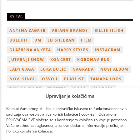
BY TAG
ANTENA ZAGREB
ARIANA GRANDE
BILLIE EILISH
BULLHIT
DM
ED SHEERAN
FILM
GLAZBENA ANKETA
HARRY STYLES
INSTAGRAM
JUTARNJI SHOW
KONCERT
KORONAVIRUS
LADY GAGA
LUKA BULIĆ
NAGRADA
NOVI ALBUM
NOVI SINGL
OSVOJI
PLAYLIST
TAMARA LOOS
TAYLOR SWIFT
TWITTER
VIDEO
YOUTUBE
Upravljanje kolačićima
ZAGREB
Kako bi Vam omogućili bolje korisničko iskustvo te funkcionalnost svih
sadržaja ova web stranica koristi kolačiće ( cookies ). Odabirom
PRIHVAĆAM SVE slažete se s korištenjem kolačića za koje je potrebna
Vaša prethodna suglasnost, a za sve dodatne informacije pročitajte
Politiku korištenja kolačića.