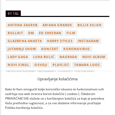
BY TAG
ANTENA ZAGREB
ARIANA GRANDE
BILLIE EILISH
BULLHIT
DM
ED SHEERAN
FILM
GLAZBENA ANKETA
HARRY STYLES
INSTAGRAM
JUTARNJI SHOW
KONCERT
KORONAVIRUS
LADY GAGA
LUKA BULIĆ
NAGRADA
NOVI ALBUM
NOVI SINGL
OSVOJI
PLAYLIST
TAMARA LOOS
TAYLOR SWIFT
TWITTER
VIDEO
YOUTUBE
Upravljanje kolačićima
ZAGREB
Kako bi Vam omogućili bolje korisničko iskustvo te funkcionalnost svih
sadržaja ova web stranica koristi kolačiće ( cookies ). Odabirom
PRIHVAĆAM SVE slažete se s korištenjem kolačića za koje je potrebna
Vaša prethodna suglasnost, a za sve dodatne informacije pročitajte
Politiku korištenja kolačića.